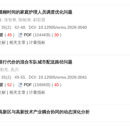
模糊时间的家庭护理人员调度优化问题
, 张智勇, 陈铭洲, 郝彩霞
 35(2): 42-48. DOI:
10.12005/orms.2026.0040
要
(
45
)
PDF
(1044KB) (
30
)
文献
|
相关文章
|
计量指标
限行代价的混合车队城市配送路径问题
 郭亮, 高刃
 35(2): 49-55. DOI:
10.12005/orms.2026.0041
要
(
52
)
PDF
(1588KB) (
40
)
文献
|
相关文章
|
计量指标
高新区与高新技术产业耦合协同的动态演化分析
 35(2): 56-62. DOI:
10.12005/orms.2026.0042