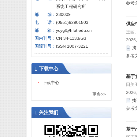
参考
系统工程研究所
邮 编：
230009
电 话：
(0551)62901503
供应
邮 箱：
ycygl@hfut.edu.cn
王丽,
国内刊号：
CN 34-1133/G3
2026,
国际刊号：
ISSN 1007-3221
摘
参考
下载中心
基于
下载中心
田美玉
2026,
更多>>
摘
参考
关注我们
基于
r