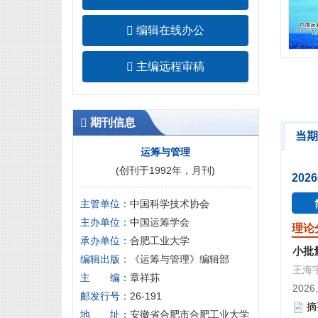
编辑在线办公
主编远程审稿
期刊信息
当期
运筹与管理
(创刊于1992年，月刊)
202
主管单位：
中国科学技术协会
主办单位：
中国运筹学会
理论
承办单位：
合肥工业大学
小批
编辑出版：
《运筹与管理》编辑部
王海宇
主 编：
章祥荪
2026,
邮发行号：
26-191
摘
地 址：
安徽省合肥市合肥工业大学