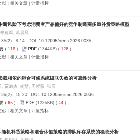
文献
|
相关文章
|
计量指标
中断风险下考虑消费者产品偏好的竞争制造商多重补货策略模型
 朱建军, 葛晨晨
 35(2): 8-14. DOI:
10.12005/orms.2026.0035
要
(
116
)
PDF
(1344KB) (
128
)
文献
|
相关文章
|
计量指标
负载相依的耦合可修系统级联失效的可靠性分析
, 贾旭杰, 杨慧, 周紫薇, 张展
 35(2): 15-20. DOI:
10.12005/orms.2026.0036
要
(
65
)
PDF
(1235KB) (
44
)
文献
|
相关文章
|
计量指标
-随机补货策略和混合休假策略的排队库存系统的稳态分析