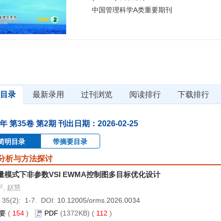
中国管理科学A类重要期刊
目录
最新录用
过刊浏览
阅读排行
下载排行
6年 第35卷 第2期 刊出日期：2026-02-25
简明目录
带摘要目录
分析与方法探讨
量模式下非参数VSI EWMA控制图多目标优化设计
, 赵慧
 35(2): 1-7. DOI:
10.12005/orms.2026.0034
要
(
154
)
PDF
(1372KB) (
112
)