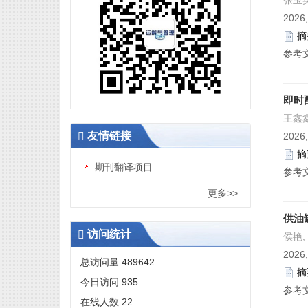
张玉英
2026,
摘
参考
即时
王鑫鑫
友情链接
2026,
摘
期刊翻译项目
参考
更多>>
供油
访问统计
侯艳,
2026,
总访问量
489642
摘
今日访问
935
参考
在线人数
22